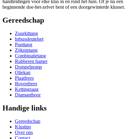
handleidingen voor elke klus in en rond het huis. Of je nu een
beginnende doe-het-zelver bent of een doorgewinterde klusser.
Gereedschap
Zuurkittang
Inbussleutelset
Punttang
Zijkniptang
Combinatietang
Rubberen hamer
Dompelpomp
Oliekan
Plaatfrees
Bovenfrees
Kettingzaag
Diamantboor
Handige links
Gereedschap
Klustips
Over ons
Contact