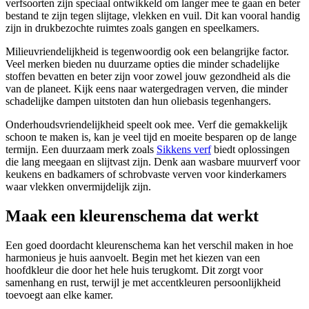
verfsoorten zijn speciaal ontwikkeld om langer mee te gaan en beter
bestand te zijn tegen slijtage, vlekken en vuil. Dit kan vooral handig
zijn in drukbezochte ruimtes zoals gangen en speelkamers.
Milieuvriendelijkheid is tegenwoordig ook een belangrijke factor.
Veel merken bieden nu duurzame opties die minder schadelijke
stoffen bevatten en beter zijn voor zowel jouw gezondheid als die
van de planeet. Kijk eens naar watergedragen verven, die minder
schadelijke dampen uitstoten dan hun oliebasis tegenhangers.
Onderhoudsvriendelijkheid speelt ook mee. Verf die gemakkelijk
schoon te maken is, kan je veel tijd en moeite besparen op de lange
termijn. Een duurzaam merk zoals
Sikkens verf
biedt oplossingen
die lang meegaan en slijtvast zijn. Denk aan wasbare muurverf voor
keukens en badkamers of schrobvaste verven voor kinderkamers
waar vlekken onvermijdelijk zijn.
Maak een kleurenschema dat werkt
Een goed doordacht kleurenschema kan het verschil maken in hoe
harmonieus je huis aanvoelt. Begin met het kiezen van een
hoofdkleur die door het hele huis terugkomt. Dit zorgt voor
samenhang en rust, terwijl je met accentkleuren persoonlijkheid
toevoegt aan elke kamer.