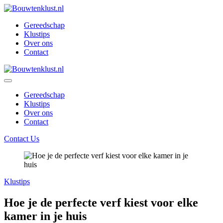
Skip
Digital
to
Marketing
Gereedschap
content
Klustips
Over ons
Contact
Digital
Marketing
Gereedschap
Klustips
Over ons
Contact
Contact Us
Klustips
Hoe je de perfecte verf kiest voor elke
kamer in je huis