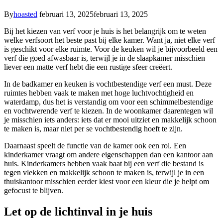
By
hoasted
februari 13, 2025
februari 13, 2025
Bij het kiezen van verf voor je huis is het belangrijk om te weten
welke verfsoort het beste past bij elke kamer. Want ja, niet elke verf
is geschikt voor elke ruimte. Voor de keuken wil je bijvoorbeeld een
verf die goed afwasbaar is, terwijl je in de slaapkamer misschien
liever een matte verf hebt die een rustige sfeer creëert.
In de badkamer en keuken is vochtbestendige verf een must. Deze
ruimtes hebben vaak te maken met hoge luchtvochtigheid en
waterdamp, dus het is verstandig om voor een schimmelbestendige
en vochtwerende verf te kiezen. In de woonkamer daarentegen wil
je misschien iets anders: iets dat er mooi uitziet en makkelijk schoon
te maken is, maar niet per se vochtbestendig hoeft te zijn.
Daarnaast speelt de functie van de kamer ook een rol. Een
kinderkamer vraagt om andere eigenschappen dan een kantoor aan
huis. Kinderkamers hebben vaak baat bij een verf die bestand is
tegen vlekken en makkelijk schoon te maken is, terwijl je in een
thuiskantoor misschien eerder kiest voor een kleur die je helpt om
gefocust te blijven.
Let op de lichtinval in je huis