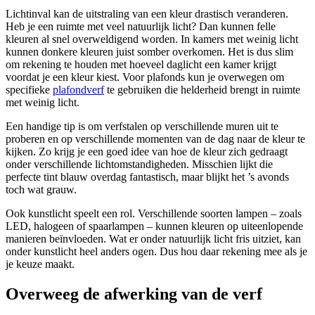
Lichtinval kan de uitstraling van een kleur drastisch veranderen.
Heb je een ruimte met veel natuurlijk licht? Dan kunnen felle
kleuren al snel overweldigend worden. In kamers met weinig licht
kunnen donkere kleuren juist somber overkomen. Het is dus slim
om rekening te houden met hoeveel daglicht een kamer krijgt
voordat je een kleur kiest. Voor plafonds kun je overwegen om
specifieke
plafondverf
te gebruiken die helderheid brengt in ruimte
met weinig licht.
Een handige tip is om verfstalen op verschillende muren uit te
proberen en op verschillende momenten van de dag naar de kleur te
kijken. Zo krijg je een goed idee van hoe de kleur zich gedraagt
onder verschillende lichtomstandigheden. Misschien lijkt die
perfecte tint blauw overdag fantastisch, maar blijkt het ’s avonds
toch wat grauw.
Ook kunstlicht speelt een rol. Verschillende soorten lampen – zoals
LED, halogeen of spaarlampen – kunnen kleuren op uiteenlopende
manieren beïnvloeden. Wat er onder natuurlijk licht fris uitziet, kan
onder kunstlicht heel anders ogen. Dus hou daar rekening mee als je
je keuze maakt.
Overweeg de afwerking van de verf