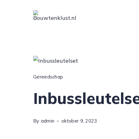
Skip
to
content
Digital
Marketing
Gereedschap
Inbussleutels
By
admin
oktober 9, 2023