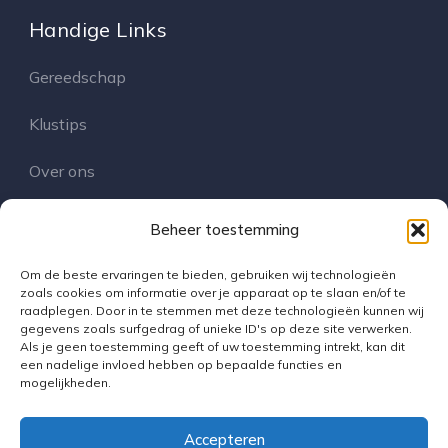
Handige Links
Gereedschap
Klustips
Over ons
Contact
Beheer toestemming
Om de beste ervaringen te bieden, gebruiken wij technologieën
Volg Ons
zoals cookies om informatie over je apparaat op te slaan en/of te
raadplegen. Door in te stemmen met deze technologieën kunnen wij
gegevens zoals surfgedrag of unieke ID's op deze site verwerken.
Als je geen toestemming geeft of uw toestemming intrekt, kan dit
een nadelige invloed hebben op bepaalde functies en
mogelijkheden.
Accepteren