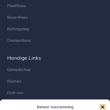
Plaatfrees
Bovenfrees
Kettingzaag
Diamantboor
Handige Links
Gereedschap
Klustips
Over ons
Contact
Beheer toestemming