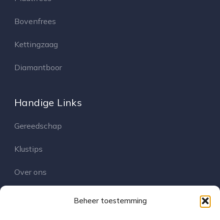
Bovenfrees
Kettingzaag
Diamantboor
Handige Links
Gereedschap
Klustips
Over ons
Contact
Beheer toestemming