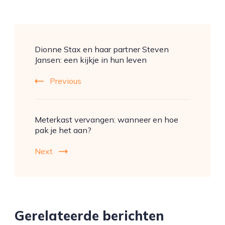
Post
Dionne Stax en haar partner Steven
Navigation
Jansen: een kijkje in hun leven
Previous
Meterkast vervangen: wanneer en hoe
pak je het aan?
Next
Gerelateerde berichten