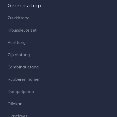
Gereedschap
Zuurkittang
Inbussleutelset
Punttang
Zijkniptang
Combinatietang
Rubberen hamer
Dompelpomp
Oliekan
Plaatfrees